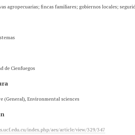
as agropecuarias; fincas familiares; gobiernos locales; seguri
istemas
ad de Cienfuegos
ura
re (General), Environmental sciences
ón
es.ucf.edu.cu/index.php/aes/article/view/329/347