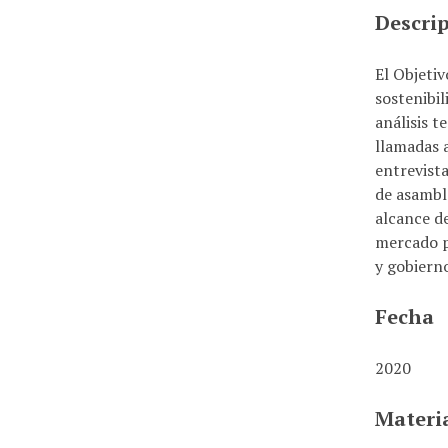
i
Descri
n
c
El Objetiv
i
sostenibil
p
análisis t
a
llamadas a
l
entrevista
de asamble
alcance de
mercado p
y gobierno
Fecha
2020
Materi