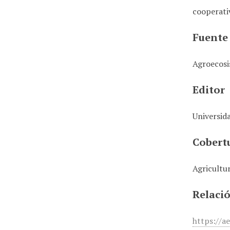
cooperativ
Fuente
Agroecos
Editor
Universid
Cobert
Agricultu
Relaci
https://a