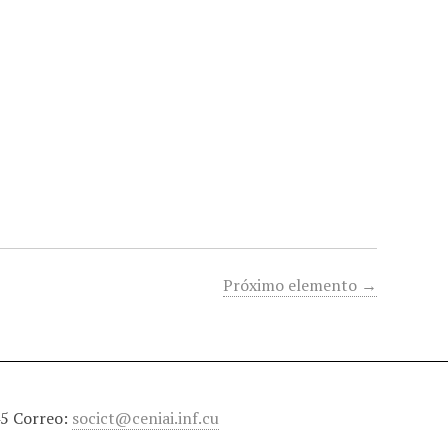
Próximo elemento →
45 Correo:
socict@ceniai.inf.cu