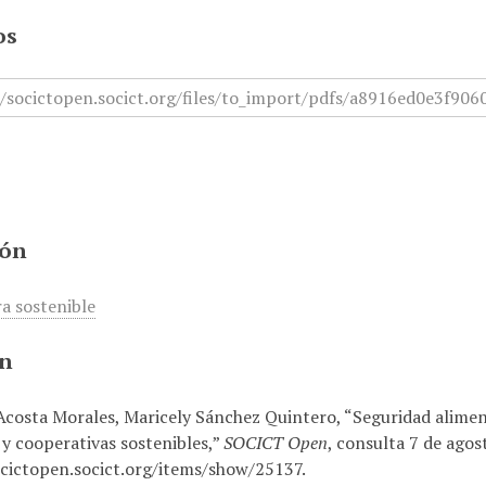
os
ión
ra sostenible
ón
costa Morales, Maricely Sánchez Quintero, “Seguridad aliment
 y cooperativas sostenibles,”
SOCICT Open
, consulta 7 de agos
ocictopen.socict.org/items/show/25137
.