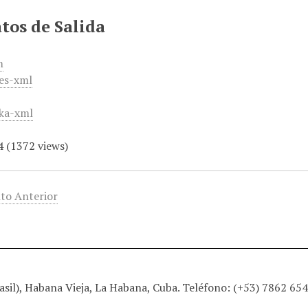
tos de Salida
m
es-xml
ka-xml
4
(
1372
views)
to Anterior
sil), Habana Vieja, La Habana, Cuba. Teléfono: (+53) 7862 65