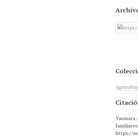
Archiv
Colecc
Agricultu
Citaci
Yaumara A
familiares
https://s