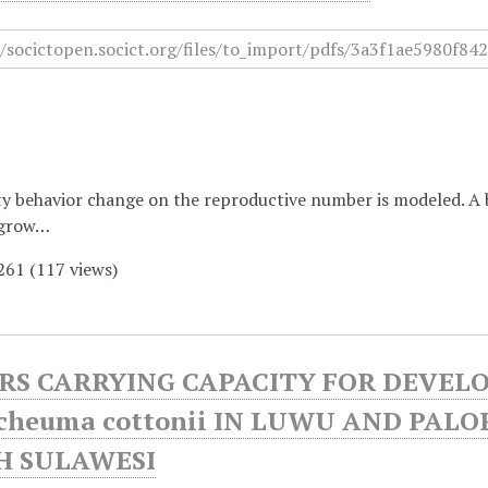
 behavior change on the reproductive number is modeled. A bas
 grow…
261
(
117
views)
RS CARRYING CAPACITY FOR DEVEL
cheuma cottonii IN LUWU AND PALOP
H SULAWESI