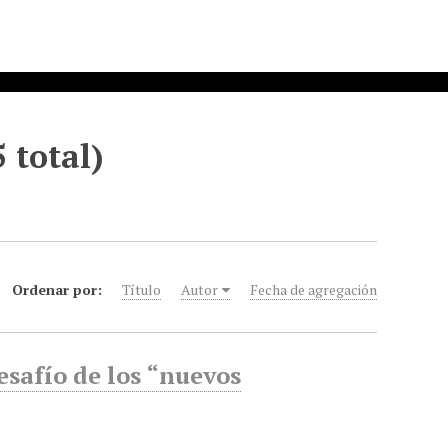
 total)
Ordenar por:
Título
Autor
Fecha de agregación
safío de los “nuevos