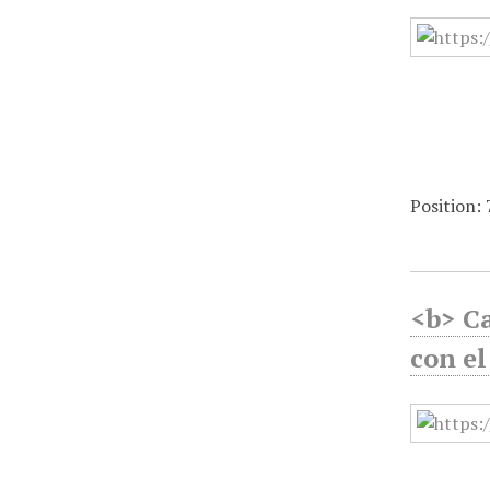
Position:
<b> Ca
con e