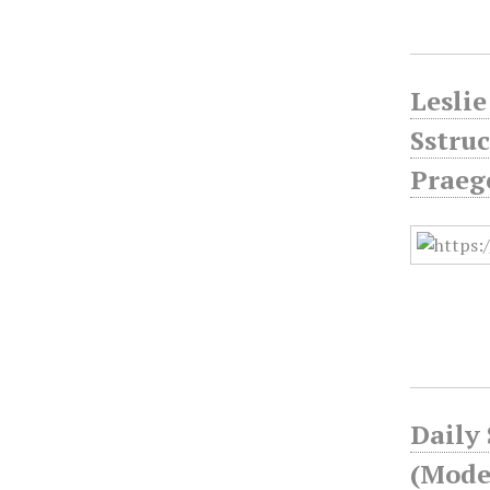
Leslie
Sstru
Praege
Daily 
(Mode