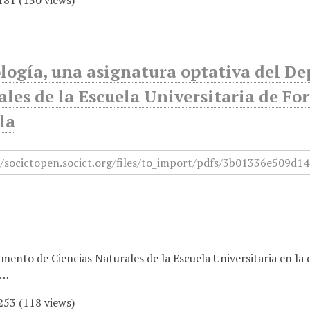
181
(
130
views)
ología, una asignatura optativa del D
ales de la Escuela Universitaria de F
la
mento de Ciencias Naturales de la Escuela Universitaria en la
l…
253
(
118
views)