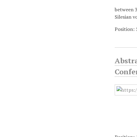
between 3
Silesian 
Position:
Abstr
Confer