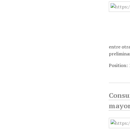
i
n
c
i
p
a
entre otr
l
prelimina
Position:
Consu
mayor