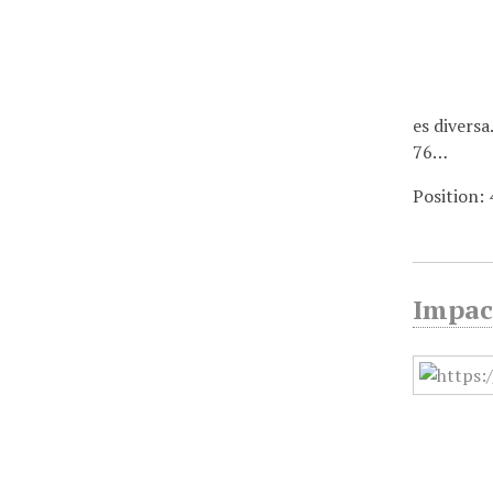
es divers
76…
Position:
Impac