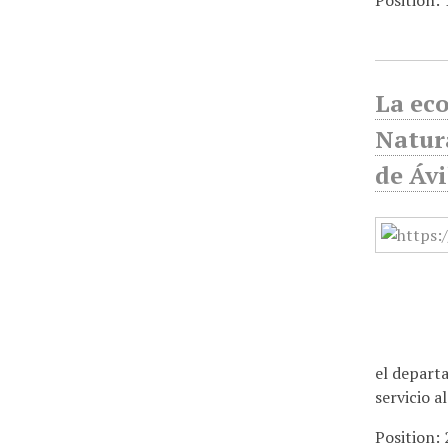
Position:
La ec
Natur
de Ávi
el departa
servicio a
Position: