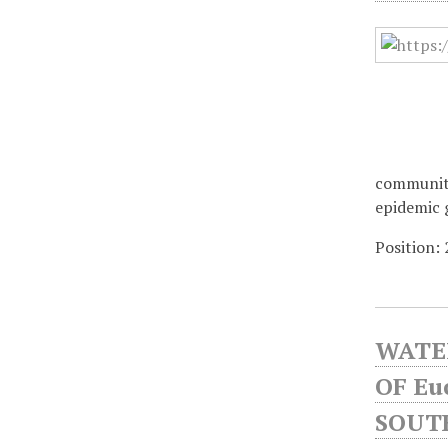
community
epidemic
Position:
WATE
OF Eu
SOUT