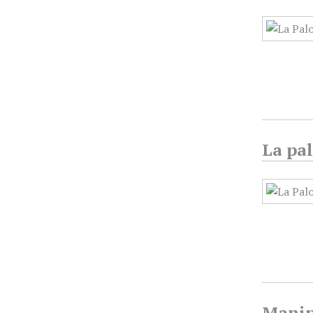
La pa
Manip