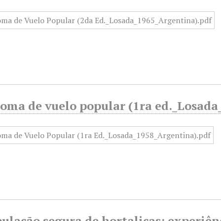
loma de vuelo popular (1ra ed._Losad
ulação segura de hortaliças: experiên