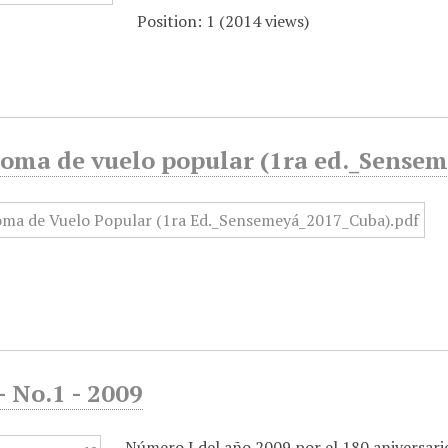
Position:
1
(
2014
views)
loma de vuelo popular (1ra ed._Sense
 No.1 - 2009
Número I del año 2009 por el 180 aniversario