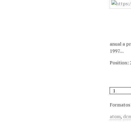
anual a p
1997…
Position:
Formatos 
atom
,
dcm