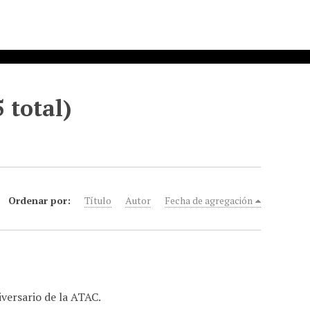
 total)
Ordenar por:
Título
Autor
Fecha de agregación
versario de la ATAC.