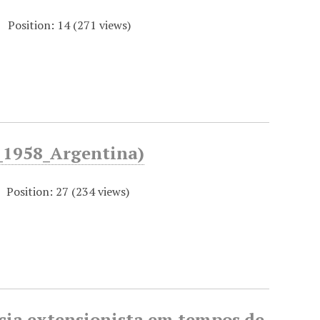
Position:
14
(
271
views)
a_1958_Argentina)
Position:
27
(
234
views)
cia extensionista em tempos de