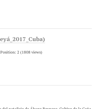
meyá_2017_Cuba)
Position:
2
(
1808
views)
 del natalicio de Álvaro Reynoso, Cultivo de la Caña