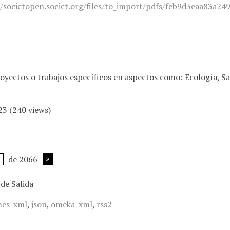
royectos o trabajos específicos en aspectos como: Ecología, S
23
(
240
views)
de 2066
de Salida
es-xml
,
json
,
omeka-xml
,
rss2