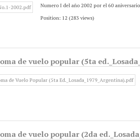
Numero I del año 2002 por el 60 aniversario 
Position:
12
(
283
views)
loma de vuelo popular (5ta ed._Losad
loma de vuelo popular (2da ed._Losad