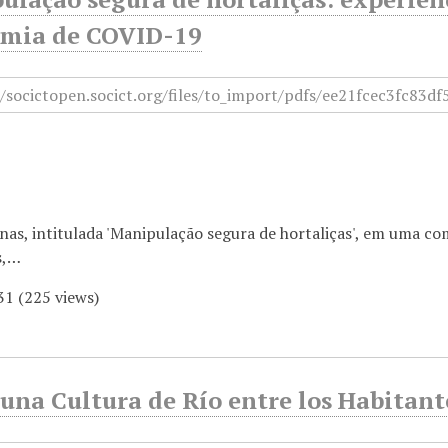
mia de COVID-19
as, intitulada 'Manipulação segura de hortaliças', em uma co
s,…
31
(
225
views)
una Cultura de Río entre los Habitant