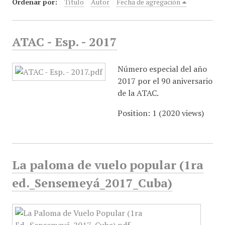
Ordenar por:
Título
Autor
Fecha de agregación
i
n
c
ATAC - Esp. - 2017
i
p
Número especial del año
a
2017 por el 90 aniversario
l
de la ATAC.
Position:
1
(
2020
views)
La paloma de vuelo popular (1ra
ed._Sensemeyá_2017_Cuba)